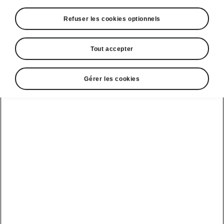
électrique
Refuser les cookies optionnels
Tout accepter
Gérer les cookies
Sélectionnez le modèle
Enyaq
Enyaq
Autonomie WLTP
Batterie
568 - 583 km
77 kWh
Element 85
Votre utilisation actuelle