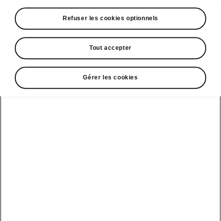
A voir également
Refuser les cookies optionnels
Offres
La reprise par Škoda
Tout accepter
Le stock par Škoda
Gérer les cookies
Occasions
E-brochures et tarifs
Action de
service moteur
diesel EA
Voir tous
Offres et
Entreprises
financement
les modèles
Retour et
recyclage des
Nos modèles
batteries
Le leasing Epiq
pour
Nouveau Epiq
par Škoda
professionnels