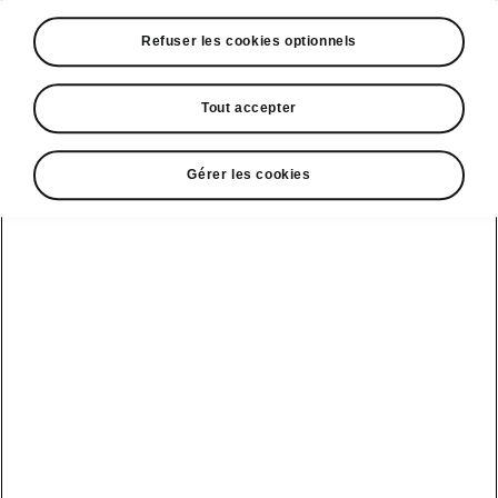
A voir également
Refuser les cookies optionnels
Offres
La reprise par Škoda
Tout accepter
Le stock par Škoda
Gérer les cookies
Occasions
E-brochures et tarifs
Action de
service moteur
diesel EA
Voir tous
Offres et
Entreprises
financement
les modèles
Retour et
recyclage des
Nos modèles
batteries
Le leasing Epiq
pour
Nouveau Epiq
par Škoda
professionnels