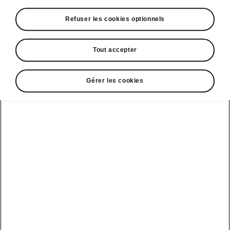
A voir également
Refuser les cookies optionnels
Offres
La reprise par Škoda
Tout accepter
Le stock par Škoda
Gérer les cookies
Occasions
E-brochures et tarifs
Action de
service moteur
diesel EA
Voir tous
Offres et
Entreprises
financement
les modèles
Retour et
recyclage des
Nos modèles
batteries
Le leasing Epiq
pour
Nouveau Epiq
par Škoda
professionnels