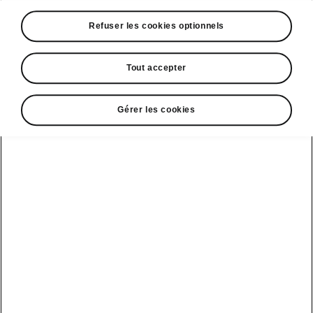
A voir également
Refuser les cookies optionnels
Offres
La reprise par Škoda
Tout accepter
Le stock par Škoda
Gérer les cookies
Occasions
E-brochures et tarifs
Action de
service moteur
diesel EA
Voir tous
Offres et
Entreprises
financement
les modèles
Retour et
recyclage des
Nos modèles
batteries
Le leasing Epiq
pour
Nouveau Epiq
par Škoda
professionnels