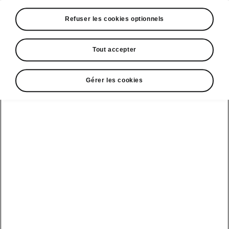
A voir également
Refuser les cookies optionnels
Offres
La reprise par Škoda
Tout accepter
Le stock par Škoda
Gérer les cookies
Occasions
E-brochures et tarifs
Action de
service moteur
diesel EA
Voir tous
Offres et
Entreprises
financement
les modèles
Retour et
recyclage des
Nos modèles
batteries
Le leasing Epiq
pour
Nouveau Epiq
par Škoda
professionnels