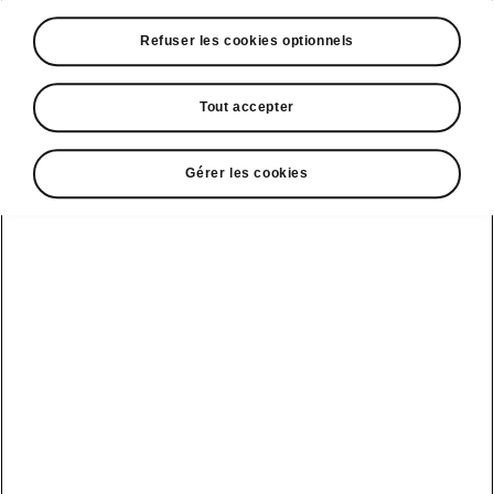
A voir également
Refuser les cookies optionnels
Offres
La reprise par Škoda
Tout accepter
Le stock par Škoda
Gérer les cookies
Occasions
E-brochures et tarifs
Action de
service moteur
diesel EA
Voir tous
Offres et
Entreprises
financement
les modèles
Retour et
recyclage des
Nos modèles
batteries
Le leasing Epiq
pour
Nouveau Epiq
par Škoda
professionnels