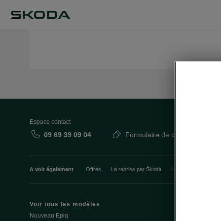
Espace contact
09 69 39 09 04
Formulaire de contact
A voir également
Offres
La reprise par Škoda
Le stock par Škoda
Voir tous les modèles
Offres et fi
Nouveau Epiq
Le leasing E