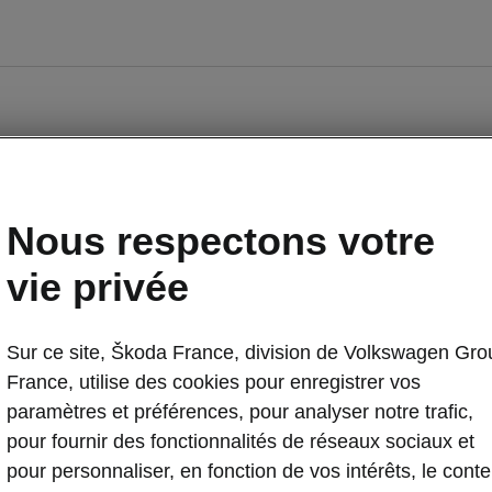
Nous respectons votre
vie privée
Sur ce site, Škoda France, division de Volkswagen Gro
Occasions
E-brochures et tarifs
France, utilise des cookies pour enregistrer vos
paramètres et préférences, pour analyser notre trafic,
pour fournir des fonctionnalités de réseaux sociaux et
nancement
Entreprises
pour personnaliser, en fonction de vos intérêts, le cont
piq par Škoda
Nos modèles pour professionnels