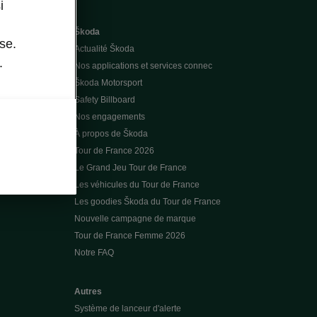
i
Škoda
se.
Actualité Škoda
.
Nos applications et services connec
Škoda Motorsport
Safety Billboard
Nos engagements
À propos de Škoda
Tour de France 2026
Le Grand Jeu Tour de France
Les véhicules du Tour de France
Les goodies Škoda du Tour de France
Nouvelle campagne de marque
Tour de France Femme 2026
Notre FAQ
Autres
Système de lanceur d'alerte