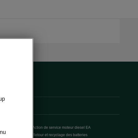
up
Action de service moteur diesel EA
enu
Retour et recyclage des batteries