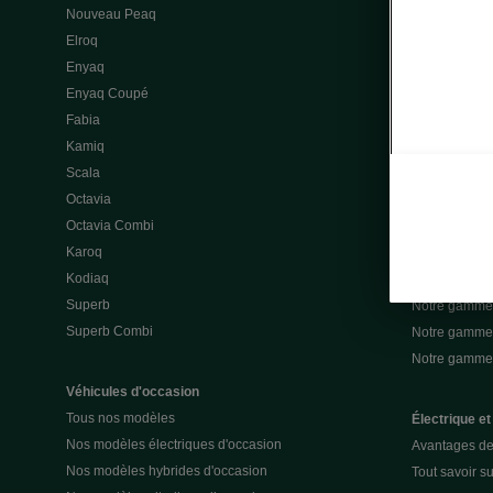
Nouveau Peaq
Offres gamme
Elroq
Location cou
Enyaq
Découvrir les
Enyaq Coupé
Nos offres lea
Fabia
Nos offres le
Kamiq
Mon espace 
Scala
Nos assuran
Octavia
Notre gamme 
Octavia Combi
Notre gamme 
Karoq
Notre gamme 
Kodiaq
Notre gamme 
Superb
Notre gamme
Superb Combi
Notre gamme 
Notre gamm
Véhicules d'occasion
Tous nos modèles
Électrique et
Nos modèles électriques d'occasion
Avantages de 
Nos modèles hybrides d'occasion
Tout savoir su