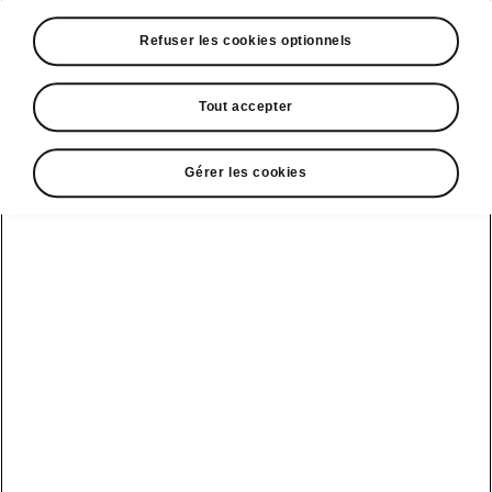
A voir également
Refuser les cookies optionnels
Offres
La reprise par Škoda
Tout accepter
Le stock par Škoda
Gérer les cookies
Occasions
E-brochures et tarifs
Action de
service moteur
diesel EA
Voir tous
Offres et
Entreprises
financement
les modèles
Retour et
recyclage des
Nos modèles
batteries
Le leasing Epiq
pour
Nouveau Epiq
par Škoda
professionnels