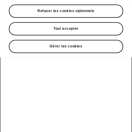
A voir également
Refuser les cookies optionnels
Offres
La reprise par Škoda
Tout accepter
Le stock par Škoda
Gérer les cookies
Occasions
E-brochures et tarifs
Action de
service moteur
diesel EA
Voir tous
Offres et
Entreprises
financement
les modèles
Retour et
recyclage des
Nos modèles
batteries
Le leasing Epiq
pour
Nouveau Epiq
par Škoda
professionnels