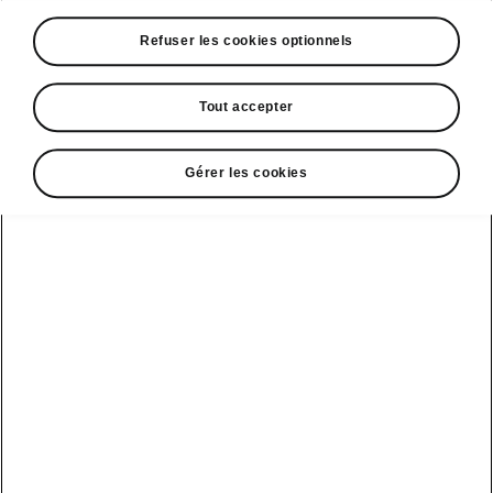
A voir également
Refuser les cookies optionnels
Offres
La reprise par Škoda
Tout accepter
Le stock par Škoda
Gérer les cookies
Occasions
E-brochures et tarifs
Action de
service moteur
diesel EA
Voir tous
Offres et
Entreprises
financement
les modèles
Retour et
recyclage des
Nos modèles
batteries
Le leasing Epiq
pour
Nouveau Epiq
par Škoda
professionnels