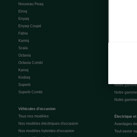
Nouveau Peaq
Offres gamme
Elroq
Location cou
Enyaq
Découvrir les
Enyaq Coupé
Nos offres lea
Fabia
Nos offres le
Kamiq
Mon espace 
Scala
Nos assuran
Octavia
Notre gamme 
Octavia Combi
Notre gamme 
Karoq
Notre gamme 
Kodiaq
Notre gamme 
Superb
Notre gamme
Superb Combi
Notre gamme 
Notre gamm
Véhicules d'occasion
Tous nos modèles
Électrique et
Nos modèles électriques d'occasion
Avantages de 
Nos modèles hybrides d'occasion
Tout savoir su