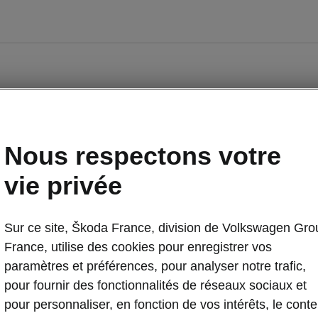
Nous respectons votre
vie privée
Sur ce site, Škoda France, division de Volkswagen Gro
Occasions
E-brochures et tarifs
France, utilise des cookies pour enregistrer vos
paramètres et préférences, pour analyser notre trafic,
pour fournir des fonctionnalités de réseaux sociaux et
nancement
Entreprises
pour personnaliser, en fonction de vos intérêts, le cont
piq par Škoda
Nos modèles pour professionnels