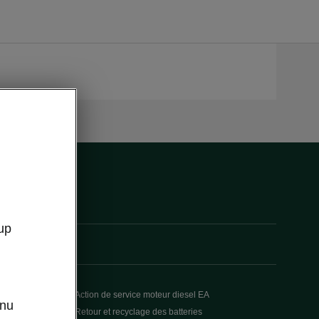
up
Action de service moteur diesel EA
enu
Retour et recyclage des batteries