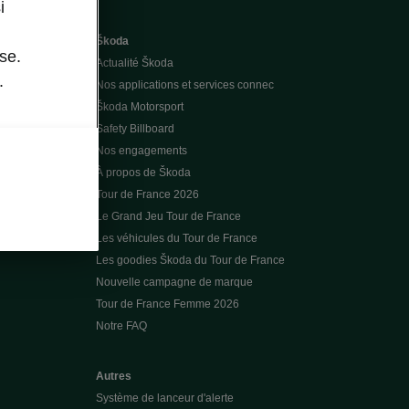
i
Škoda
se.
Actualité Škoda
.
Nos applications et services connec
Škoda Motorsport
Safety Billboard
Nos engagements
À propos de Škoda
Tour de France 2026
Le Grand Jeu Tour de France
Les véhicules du Tour de France
Les goodies Škoda du Tour de France
Nouvelle campagne de marque
Tour de France Femme 2026
Notre FAQ
Autres
Système de lanceur d'alerte