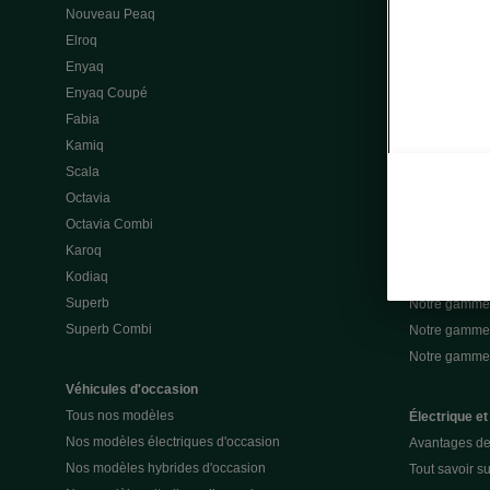
Nouveau Peaq
Offres gamme
Elroq
Location cou
Enyaq
Découvrir les
Enyaq Coupé
Nos offres lea
Fabia
Nos offres le
Kamiq
Mon espace 
Scala
Nos assuran
Octavia
Notre gamme 
Octavia Combi
Notre gamme 
Karoq
Notre gamme 
Kodiaq
Notre gamme 
Superb
Notre gamme
Superb Combi
Notre gamme 
Notre gamm
Véhicules d'occasion
Tous nos modèles
Électrique et
Nos modèles électriques d'occasion
Avantages de 
Nos modèles hybrides d'occasion
Tout savoir su