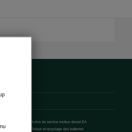
up
Action de service moteur diesel EA
enu
Retour et recyclage des batteries