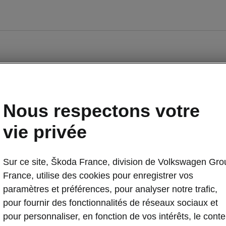
Nous respectons votre
vie privée
Sur ce site, Škoda France, division de Volkswagen Gro
Occasions
E-brochures et tarifs
France, utilise des cookies pour enregistrer vos
paramètres et préférences, pour analyser notre trafic,
pour fournir des fonctionnalités de réseaux sociaux et
nancement
Entreprises
pour personnaliser, en fonction de vos intérêts, le cont
piq par Škoda
Nos modèles pour professionnels