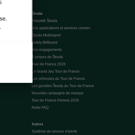
i
Škoda
se.
Actualité Škoda
.
Nos applications et services connec
Škoda Motorsport
Safety Billboard
Nos engagements
À propos de Škoda
Tour de France 2026
Le Grand Jeu Tour de France
Les véhicules du Tour de France
Les goodies Škoda du Tour de France
Nouvelle campagne de marque
Tour de France Femme 2026
Notre FAQ
Autres
Système de lanceur d'alerte