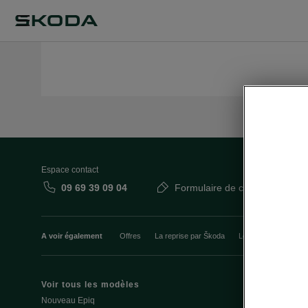
Espace contact
09 69 39 09 04
Formulaire de contact
A voir également
Offres
La reprise par Škoda
Le stock par Škoda
Voir tous les modèles
Offres et fi
Nouveau Epiq
Le leasing E