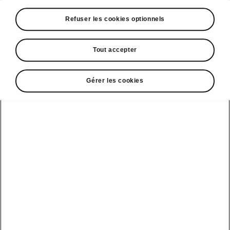
A voir également
Refuser les cookies optionnels
Offres
La reprise par Škoda
Tout accepter
Le stock par Škoda
Gérer les cookies
Occasions
E-brochures et tarifs
Action de
service moteur
diesel EA
Voir tous
Offres et
Entreprises
financement
les modèles
Retour et
recyclage des
Nos modèles
batteries
Le leasing Epiq
pour
Nouveau Epiq
par Škoda
professionnels