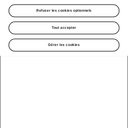
A voir également
Refuser les cookies optionnels
Offres
La reprise par Škoda
Tout accepter
Le stock par Škoda
Gérer les cookies
Occasions
E-brochures et tarifs
Action de
service moteur
diesel EA
Voir tous
Offres et
Entreprises
financement
les modèles
Retour et
recyclage des
Nos modèles
batteries
Le leasing Epiq
pour
Nouveau Epiq
par Škoda
professionnels