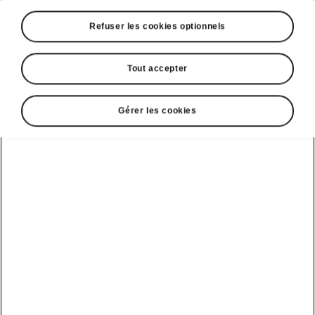
Refuser les cookies optionnels
Tout accepter
Gérer les cookies
Design du Škoda Enyaq Coupé
La définition d’un design
intemporel
Le design de l’Enyaq Coupé est à la fois
familier, innovant et accrocheur. L’Enyaq
Coupé arbore un look moderne et distinctif
grâce à sa face avant Tech-Deck noir brillant,
qui remplace la calandre traditionnelle de
Škoda, tout en conservant les lignes familières