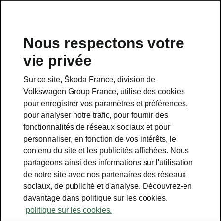
Nous respectons votre
vie privée
Sur ce site, Škoda France, division de
Pack Confort
Volkswagen Group France, utilise des cookies
pour enregistrer vos paramètres et préférences,
• Sièges avant chauffants
pour analyser notre trafic, pour fournir des
• Volant chauffant
fonctionnalités de réseaux sociaux et pour
• Climatronique bi-zones
personnaliser, en fonction de vos intérêts, le
• Système audio 6 haut-parleurs
contenu du site et les publicités affichées. Nous
• Miroir rétroviseur arrière à atténuation
partageons ainsi des informations sur l'utilisation
automatique
de notre site avec nos partenaires des réseaux
• Compartiment pour lunettes
sociaux, de publicité et d'analyse. Découvrez-en
• Vitres latérales teintées SunSet
davantage dans politique sur les cookies.
• Plancher /compartiment de chargement
politique sur les cookies.
variable