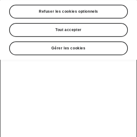
Refuser les cookies optionnels
Škoda Epiq - Technologies intelligentes
KESSY Advanced
Tout accepter
Vous n’avez
plus besoin de votre clé en main
pour ouvrir et verrouiller votre Epiq. La fonction
Gérer les cookies
KESSY Advanced
déverrouille
automatiquement votre Epiq
quand vous
l’approchez et la verrouille automatiquement
lorsque vous vous en éloignez. C’est aussi
simple que ça.