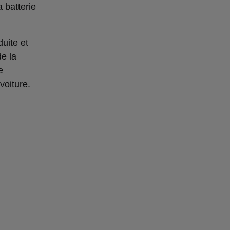
 batterie
duite et
e la
e
voiture.