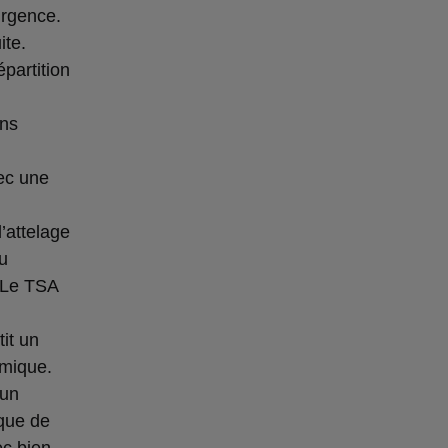
urgence.
ite.
partition
ans
vec une
d’attelage
u
. Le TSA
it un
amique.
’un
ique de
ec bien