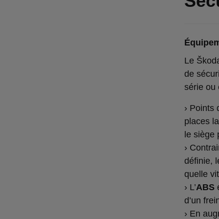
Sécu
Équipem
Le Škoda
de sécur
série ou 
› Points
places la
le siège
› Contra
définie, 
quelle vi
› L’
ABS
e
d’un frei
› En aug