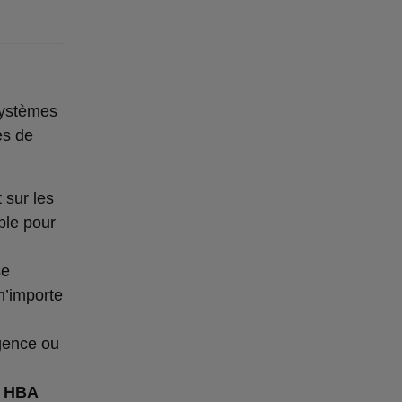
systèmes
es de
 sur les
ble pour
se
n’importe
gence ou
e
HBA