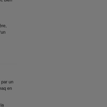
ère,
’un
é par un
Peaq en
la