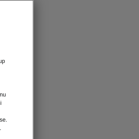
up
enu
i
se.
.