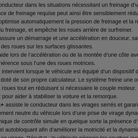
conducteur dans les situations nécessitant un freinage d’
ce de freinage requise peut ainsi être sensiblement rédu
ptimise automatiquement la pression de freinage et la ré
u freinage, et empêche les roues arrière de surfreiner.
ssure un démarrage et une accélération en douceur, s
 des roues sur les surfaces glissantes.
ide lors de l’accélération ou de la montée d’une côte a
dhérence sous l’une des roues motrices.
A
intervient lorsque le véhicule est équipé d’un dispositif 
e doté de son propre calculateur. Le système freine une o
s roues tout en réduisant si nécessaire le couple moteur
t pour aider à stabiliser la voiture et la remorque.
S+
assiste le conducteur dans les virages serrés et garant
ment neutre du véhicule lors d’une prise de virage dyn
onique de contrôle simule en quelque sorte la présence d
iel autobloquant afin d’améliorer la motricité et la dynam
 en virage. Résultat : le véhicule négocie les courbes av