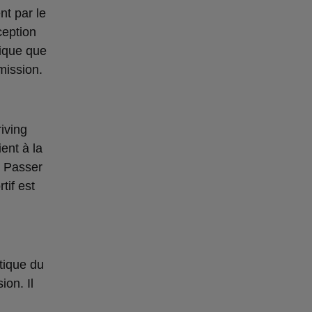
nt par le
ception
tique que
mission.
iving
ent à la
. Passer
tif est
étique du
ion. Il