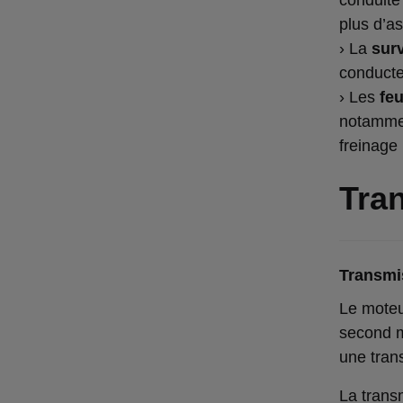
plus d’a
› La
sur
conducte
› Les
feu
notammen
freinage
Tran
Transmi
Le moteur
second m
une tran
La trans