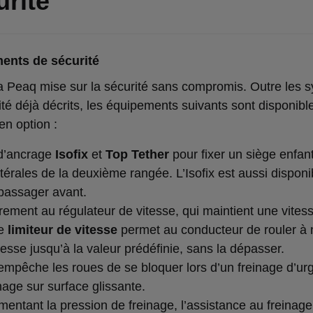
rité
ents de sécurité
 Peaq mise sur la sécurité sans compromis. Outre les 
ité déjà décrits, les équipements suivants sont disponibl
en option :
 d’ancrage
Isofix
et
Top Tether
pour fixer un siège enfant
térales de la deuxième rangée. L’Isofix est aussi disponi
 passager avant.
irement au régulateur de vitesse, qui maintient une vites
le
limiteur de vitesse
permet au conducteur de rouler à 
tesse jusqu’à la valeur prédéfinie, sans la dépasser.
mpêche les roues de se bloquer lors d’un freinage d’ur
nage sur surface glissante.
mentant la pression de freinage, l’assistance au freinag