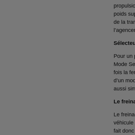
propulsi
poids su
de la tra
l’agencem
Sélecte
Pour un 
Mode Sel
fois la 
d’un mod
aussi si
Le frein
Le freina
véhicule 
fait donc