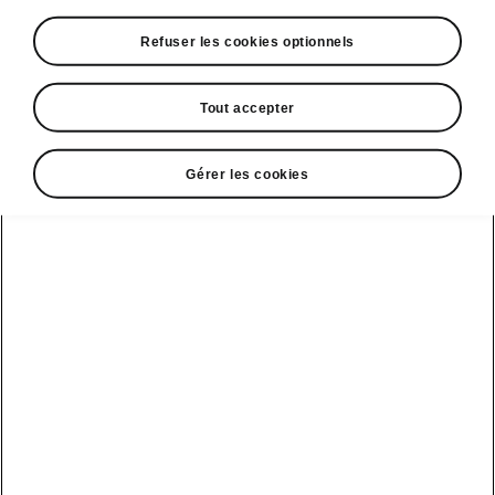
Refuser les cookies optionnels
Espace contact
Tout accepter
09 69 39 09 04
Gérer les cookies
Formulaire de contact
A voir également
Offres
La reprise par Škoda
Le stock par Škoda