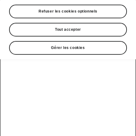
Refuser les cookies optionnels
Tout accepter
Gérer les cookies
Škoda Peaq - Éclairage LED
Phares Matrix LED
Les phares du Škoda Peaq font appel aux LED
pour toutes leurs fonctions. Les nombreux
atouts des technologies LED incluent leur plus
grande longévité et leur moindre
consommation d’énergie. Ils intègrent en outre
un feu latéral et la
fonction Matrix LED
à la
pointe de la technologie. Une fonction utile est