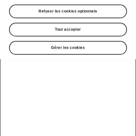
Refuser les cookies optionnels
Tout accepter
A voir également
Offres
Gérer les cookies
La reprise par Škoda
Le stock par Škoda
Occasions
E-brochures et tarifs