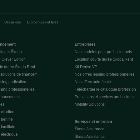
Occasions
E-brochures et tarifs
nancement
Entreprises
piq par Škoda
Nos modèles pour professionnels
 Clever Edition
Location courte durée Škoda Rent
rte durée Škoda Rent
Kit Dérivé VP
 solutions de financem
Nos offres leasing professionnelles
sing particuliers
Nos offres auto-école
asing professionelles
Télécharger le catalogue profession
financement
Prestations et services professionn
ces
Mobility Solutions
citadine
berline
Services et entretien
familiale
Škoda Assurance
électrique
Škoda Assistance