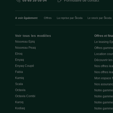
09 69 39 09 04
Formulaire de contact
A voir également
Offres
La reprise par Škoda
Le stock par Škoda
Voir tous les modèles
Offres et fi
Nouveau Epiq
Le leasing E
Nouveau Peaq
Offres gamme
Elroq
Location cou
Enyaq
Découvrir les
Enyaq Coupé
Nos offres lea
Fabia
Nos offres le
Kamiq
Mon espace 
Scala
Nos assuran
Octavia
Notre gamme 
Octavia Combi
Notre gamme 
Karoq
Notre gamme 
Kodiaq
Notre gamme 