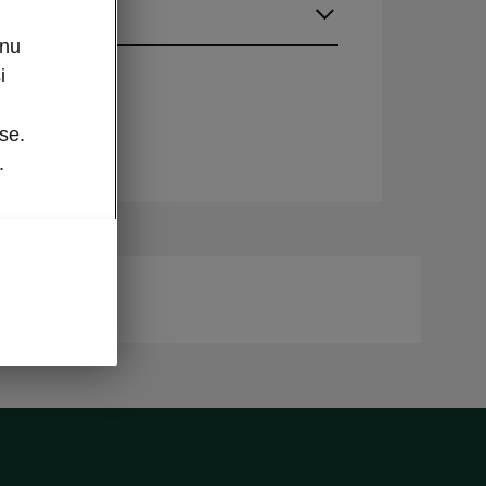
gue
enu
i
se.
.