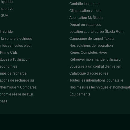
 hybride
Contrôle technique
sportive
Climatisation voiture
e SUV
Application MyŠkoda
Départ en vacances
 hybride
Location courte durée Škoda Rent
la voiture électrique
Campagne de rappel Takata
r les véhicules élect
Nos solutions de réparation
a Prime CEE
Roues Complètes Hiver
tuces à l'utilisation
Retrouver mon manuel utilisateur
 économies
Souscrire à un contrat d'entretien
emps de recharge
Catalogue d'accessoires
tations de recharge su
Toutes les informations pour atelie
u thermique ? Comparez
Nos mesures techniques et homologat
tonomie réelle de l’En
Équipements
pass