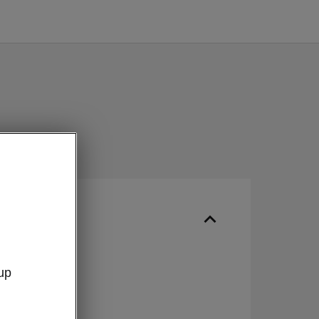
ire
 la
up