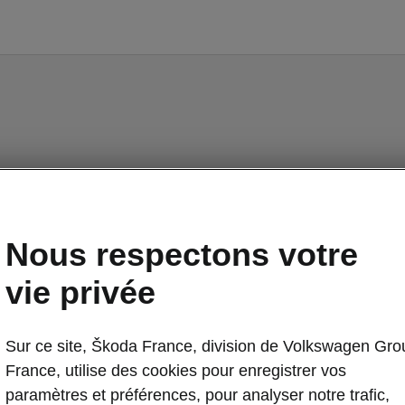
Enyaq - Manuels
Nous respectons votre
vie privée
ur afficher la version correcte du manuel du propriéta
ur votre véhicule, nous vous recommandons d'utiliser
Sur ce site, Škoda France, division de Volkswagen Gro
fonction de recherche via le code VIN.
France, utilise des cookies pour enregistrer vos
Marché
paramètres et préférences, pour analyser notre trafic,