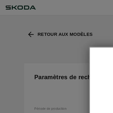
RETOUR AUX MODÈLES
Paramètres de recherche
Po
po
Période de production