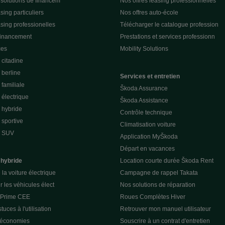
 solutions de financem
Nos offres leasing professionnelles
sing particuliers
Nos offres auto-école
asing professionelles
Télécharger le catalogue profession
financement
Prestations et services professionn
ces
Mobility Solutions
citadine
berline
Services et entretien
familiale
Škoda Assurance
électrique
Škoda Assistance
 hybride
Contrôle technique
sportive
Climatisation voiture
e SUV
Application MyŠkoda
Départ en vacances
 hybride
Location courte durée Škoda Rent
la voiture électrique
Campagne de rappel Takata
r les véhicules élect
Nos solutions de réparation
a Prime CEE
Roues Complètes Hiver
tuces à l'utilisation
Retrouver mon manuel utilisateur
 économies
Souscrire à un contrat d'entretien