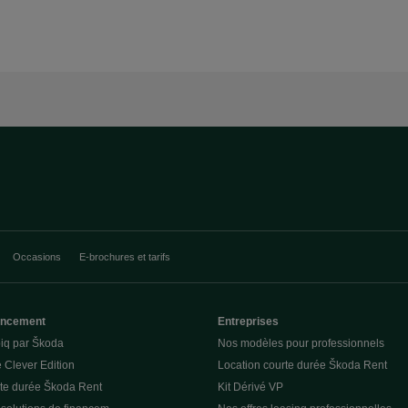
Occasions
E-brochures et tarifs
nancement
Entreprises
piq par Škoda
Nos modèles pour professionnels
 Clever Edition
Location courte durée Škoda Rent
rte durée Škoda Rent
Kit Dérivé VP