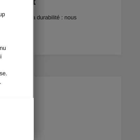
nnement
up
is piliers de la durabilité : nous
out.
enu
i
se.
.