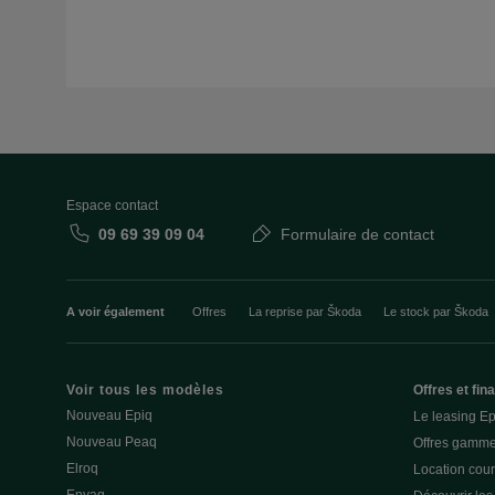
Espace contact
09 69 39 09 04
Formulaire de contact
A voir également
Offres
La reprise par Škoda
Le stock par Škoda
Voir tous les modèles
Offres et fi
Nouveau Epiq
Le leasing E
Nouveau Peaq
Offres gamme
Elroq
Location cou