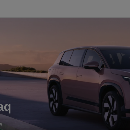
aq
e.