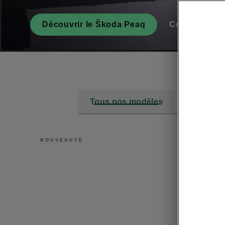
Découvrir le Škoda Peaq
Configurez-l
Tous nos modèles
Hybride/é
NOUVEAUTÉ