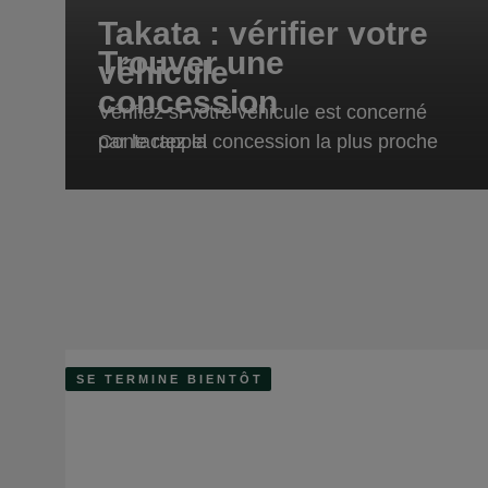
Takata : vérifier votre
Trouver une
véhicule
concession
Vérifiez si votre véhicule est concerné
par le rappel
Contactez la concession la plus proche
SE TERMINE BIENTÔT