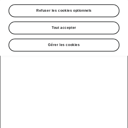
A voir également
Refuser les cookies optionnels
Offres
La reprise par Škoda
Tout accepter
Le stock par Škoda
Gérer les cookies
Occasions
E-brochures et tarifs
Action de
service moteur
diesel EA
Voir tous
Offres et
Entreprises
financement
les modèles
Retour et
recyclage des
Nos modèles
batteries
Le leasing Epiq
pour
Nouveau Epiq
par Škoda
professionnels