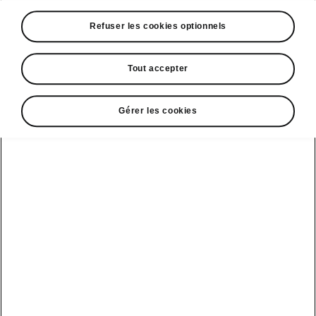
A voir également
Refuser les cookies optionnels
Offres
La reprise par Škoda
Tout accepter
Le stock par Škoda
Gérer les cookies
Occasions
E-brochures et tarifs
Action de
service moteur
diesel EA
Voir tous
Offres et
Entreprises
financement
les modèles
Retour et
recyclage des
Nos modèles
batteries
Le leasing Epiq
pour
Nouveau Epiq
par Škoda
professionnels