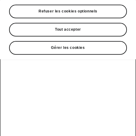
A voir également
Refuser les cookies optionnels
Offres
La reprise par Škoda
Tout accepter
Le stock par Škoda
Gérer les cookies
Occasions
E-brochures et tarifs
Action de
service moteur
diesel EA
Voir tous
Offres et
Entreprises
financement
les modèles
Retour et
recyclage des
Nos modèles
batteries
Le leasing Epiq
pour
Nouveau Epiq
par Škoda
professionnels