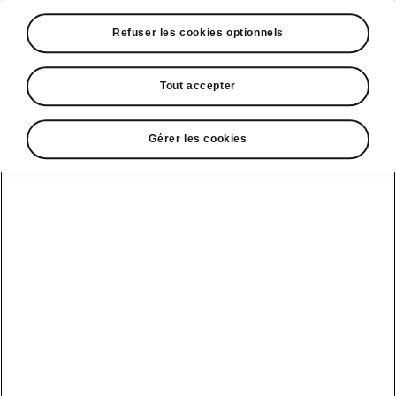
A voir également
Refuser les cookies optionnels
Offres
La reprise par Škoda
Tout accepter
Le stock par Škoda
Gérer les cookies
Occasions
E-brochures et tarifs
Action de
service moteur
diesel EA
Voir tous
Offres et
Entreprises
financement
les modèles
Retour et
recyclage des
Nos modèles
batteries
Le leasing Epiq
pour
Nouveau Epiq
par Škoda
professionnels