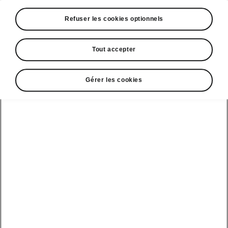
A voir également
Refuser les cookies optionnels
Offres
La reprise par Škoda
Tout accepter
Le stock par Škoda
Gérer les cookies
Occasions
E-brochures et tarifs
Action de
service moteur
diesel EA
Voir tous
Offres et
Entreprises
financement
les modèles
Retour et
recyclage des
Nos modèles
batteries
Le leasing Epiq
pour
Nouveau Epiq
par Škoda
professionnels