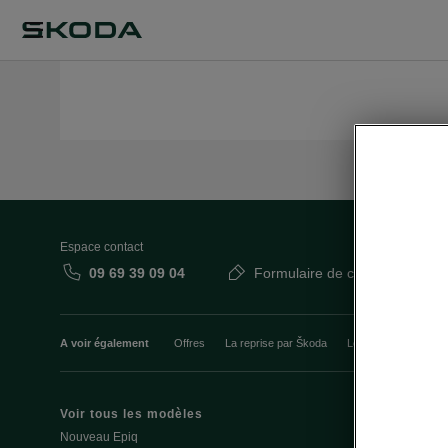
Espace contact
09 69 39 09 04
Formulaire de contact
A voir également
Offres
La reprise par Škoda
Le stock par Škoda
Voir tous les modèles
Offres et fi
Nouveau Epiq
Le leasing E