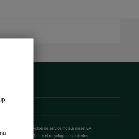
up
Action de service moteur diesel EA
enu
Retour et recyclage des batteries