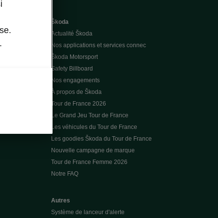
i
Škoda
se.
Actualité Škoda
.
Nos applications et services connec
Škoda Motorsport
Safety Billboard
Nos engagements
À propos de Škoda
Tour de France 2026
Le Grand Jeu Tour de France
Les véhicules du Tour de France
Les goodies Škoda du Tour de France
Nouvelle campagne de marque
Tour de France Femme 2026
Notre FAQ
Autres
Système de lanceur d'alerte