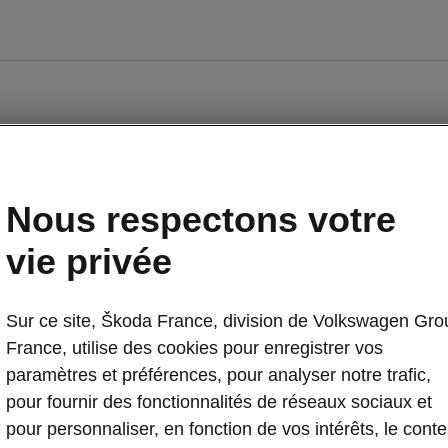
Nous respectons votre
vie privée
Sur ce site, Škoda France, division de Volkswagen Gro
Occasions
E-brochures et tarifs
France, utilise des cookies pour enregistrer vos
paramètres et préférences, pour analyser notre trafic,
pour fournir des fonctionnalités de réseaux sociaux et
nancement
Entreprises
pour personnaliser, en fonction de vos intérêts, le cont
piq par Škoda
Nos modèles pour professionnels