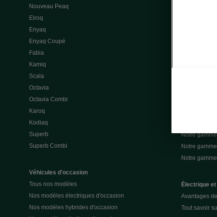
Nouveau Peaq
Offres gamme
Elroq
Location cou
Enyaq
Découvrir les
Enyaq Coupé
Nos offres lea
Fabia
Nos offres le
Kamiq
Mon espace 
Scala
Nos assuran
Octavia
Notre gamme 
Octavia Combi
Notre gamme 
Karoq
Notre gamme 
Kodiaq
Notre gamme 
Superb
Notre gamme
Superb Combi
Notre gamme 
Notre gamm
Véhicules d'occasion
Tous nos modèles
Électrique et
Nos modèles électriques d'occasion
Avantages de 
Nos modèles hybrides d'occasion
Tout savoir su