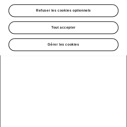
A voir également
Refuser les cookies optionnels
Offres
La reprise par Škoda
Tout accepter
Le stock par Škoda
Gérer les cookies
Occasions
E-brochures et tarifs
Action de
service moteur
diesel EA
Voir tous
Offres et
Entreprises
financement
les modèles
Retour et
recyclage des
Nos modèles
batteries
Le leasing Epiq
pour
Nouveau Epiq
par Škoda
professionnels