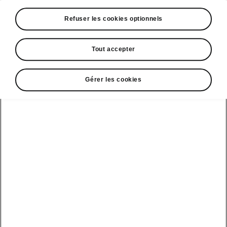
A voir également
Refuser les cookies optionnels
Offres
La reprise par Škoda
Tout accepter
Le stock par Škoda
Gérer les cookies
Occasions
E-brochures et tarifs
Action de
service moteur
diesel EA
Voir tous
Offres et
Entreprises
financement
les modèles
Retour et
recyclage des
Nos modèles
batteries
Le leasing Epiq
pour
Nouveau Epiq
par Škoda
professionnels