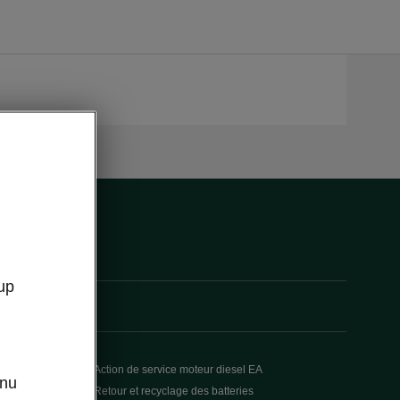
up
Action de service moteur diesel EA
enu
Retour et recyclage des batteries