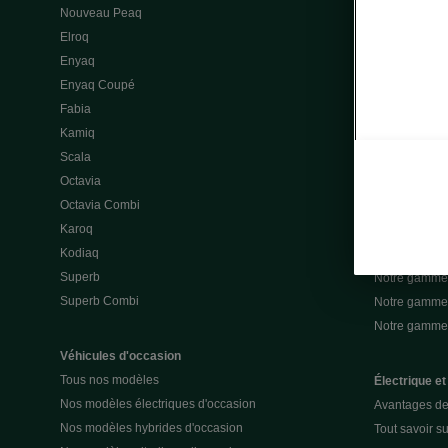
Nouveau Peaq
Offres gamme
Elroq
Location cou
Enyaq
Découvrir les
Enyaq Coupé
Nos offres lea
Fabia
Nos offres le
Kamiq
Mon espace 
Scala
Nos assuran
Octavia
Notre gamme 
Octavia Combi
Notre gamme 
Karoq
Notre gamme 
Kodiaq
Notre gamme 
Superb
Notre gamme
Superb Combi
Notre gamme 
Notre gamm
Véhicules d'occasion
Tous nos modèles
Électrique et
Nos modèles électriques d'occasion
Avantages de 
Nos modèles hybrides d'occasion
Tout savoir su