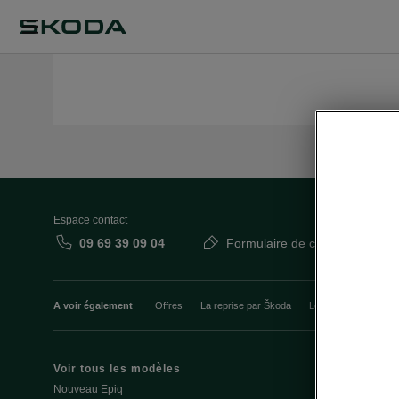
Espace contact
09 69 39 09 04
Formulaire de contact
A voir également
Offres
La reprise par Škoda
Le stock par Škoda
Voir tous les modèles
Offres et fi
Nouveau Epiq
Le leasing E