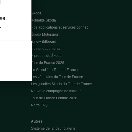
i
Škoda
se.
Actualité Škoda
.
Nos applications et services connec
Škoda Motorsport
Safety Billboard
Nos engagements
À propos de Škoda
Tour de France 2026
Le Grand Jeu Tour de France
Les véhicules du Tour de France
Les goodies Škoda du Tour de France
Nouvelle campagne de marque
Tour de France Femme 2026
Notre FAQ
Autres
Système de lanceur d'alerte