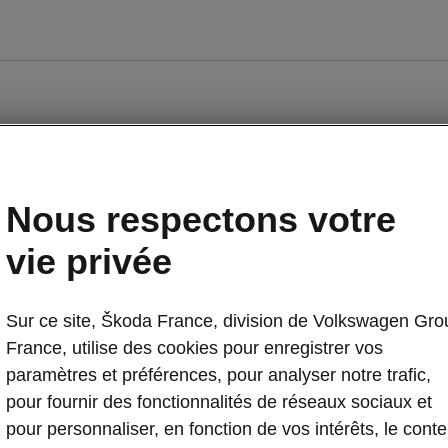
Nous respectons votre
vie privée
Sur ce site, Škoda France, division de Volkswagen Gro
Occasions
E-brochures et tarifs
France, utilise des cookies pour enregistrer vos
paramètres et préférences, pour analyser notre trafic,
pour fournir des fonctionnalités de réseaux sociaux et
nancement
Entreprises
pour personnaliser, en fonction de vos intérêts, le cont
piq par Škoda
Nos modèles pour professionnels