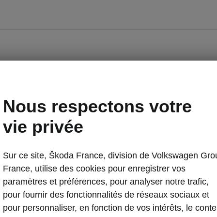
Nous respectons votre
vie privée
Sur ce site, Škoda France, division de Volkswagen Gro
Occasions
E-brochures et tarifs
France, utilise des cookies pour enregistrer vos
paramètres et préférences, pour analyser notre trafic,
pour fournir des fonctionnalités de réseaux sociaux et
nancement
Entreprises
pour personnaliser, en fonction de vos intérêts, le cont
piq par Škoda
Nos modèles pour professionnels