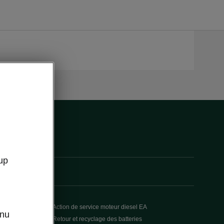
up
Action de service moteur diesel EA
enu
Retour et recyclage des batteries