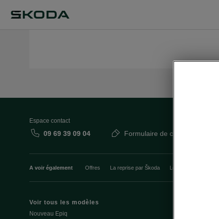
Espace contact
09 69 39 09 04
Formulaire de contact
A voir également
Offres
La reprise par Škoda
Le stock par Škoda
Voir tous les modèles
Offres et fi
Nouveau Epiq
Le leasing E