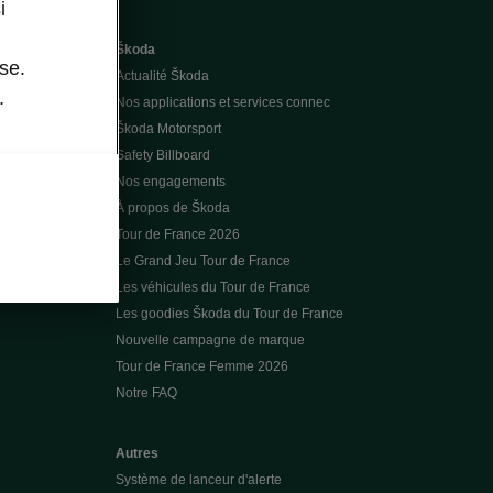
i
Škoda
se.
Actualité Škoda
.
Nos applications et services connec
Škoda Motorsport
Safety Billboard
Nos engagements
À propos de Škoda
Tour de France 2026
Le Grand Jeu Tour de France
Les véhicules du Tour de France
Les goodies Škoda du Tour de France
Nouvelle campagne de marque
Tour de France Femme 2026
Notre FAQ
Autres
Système de lanceur d'alerte