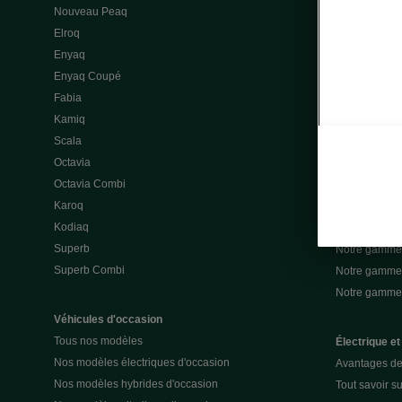
Nouveau Peaq
Offres gamme
Elroq
Location cou
Enyaq
Découvrir les
Enyaq Coupé
Nos offres lea
Fabia
Nos offres le
Kamiq
Mon espace 
Scala
Nos assuran
Octavia
Notre gamme 
Octavia Combi
Notre gamme 
Karoq
Notre gamme 
Kodiaq
Notre gamme 
Superb
Notre gamme
Superb Combi
Notre gamme 
Notre gamm
Véhicules d'occasion
Tous nos modèles
Électrique et
Nos modèles électriques d'occasion
Avantages de 
Nos modèles hybrides d'occasion
Tout savoir su