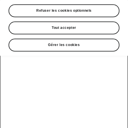
A voir également
Refuser les cookies optionnels
Offres
La reprise par Škoda
Tout accepter
Le stock par Škoda
Gérer les cookies
Occasions
E-brochures et tarifs
Action de
service moteur
diesel EA
Voir tous
Offres et
Entreprises
financement
les modèles
Retour et
recyclage des
Nos modèles
batteries
Le leasing Epiq
pour
Nouveau Epiq
par Škoda
professionnels