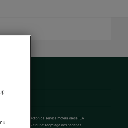
up
Action de service moteur diesel EA
enu
Retour et recyclage des batteries