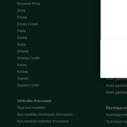
Nouveau Peaq
Offres gamme
Elroq
Location cou
Enyaq
Découvrir les
Enyaq Coupé
Nos offres lea
Fabia
Nos offres le
Kamiq
Mon espace 
Scala
Nos assuran
Octavia
Notre gamme 
Octavia Combi
Notre gamme 
Karoq
Notre gamme 
Kodiaq
Notre gamme 
Superb
Notre gamme
Superb Combi
Notre gamme 
Notre gamm
Véhicules d'occasion
Tous nos modèles
Électrique et
Nos modèles électriques d'occasion
Avantages de 
Nos modèles hybrides d'occasion
Tout savoir su