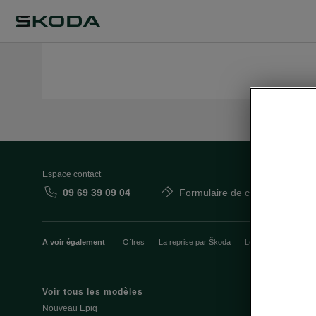
Espace contact
09 69 39 09 04
Formulaire de contact
A voir également
Offres
La reprise par Škoda
Le stock par Škoda
Voir tous les modèles
Offres et fi
Nouveau Epiq
Le leasing E