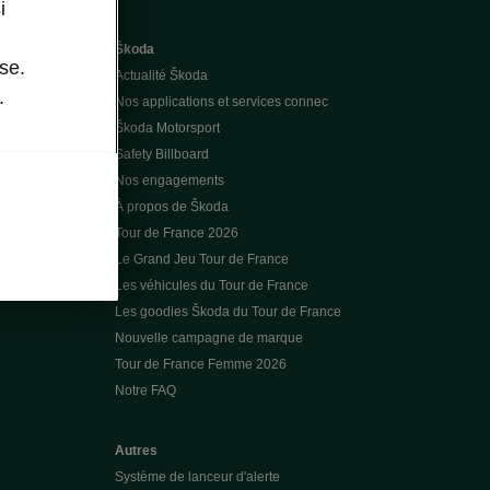
i
Škoda
se.
Actualité Škoda
.
Nos applications et services connec
Škoda Motorsport
Safety Billboard
Nos engagements
À propos de Škoda
Tour de France 2026
Le Grand Jeu Tour de France
Les véhicules du Tour de France
Les goodies Škoda du Tour de France
Nouvelle campagne de marque
Tour de France Femme 2026
Notre FAQ
Autres
Système de lanceur d'alerte