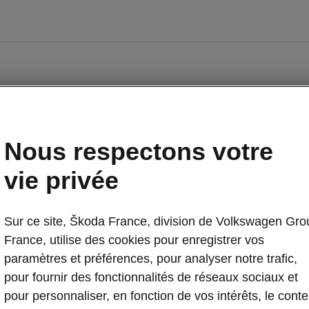
Nous respectons votre
vie privée
Sur ce site, Škoda France, division de Volkswagen Gro
Occasions
E-brochures et tarifs
France, utilise des cookies pour enregistrer vos
paramètres et préférences, pour analyser notre trafic,
pour fournir des fonctionnalités de réseaux sociaux et
nancement
Entreprises
pour personnaliser, en fonction de vos intérêts, le cont
piq par Škoda
Nos modèles pour professionnels