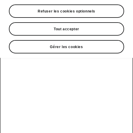
Refuser les cookies optionnels
Espace contact
09 69 39 09 04
Tout accepter
Formulaire de contact
Gérer les cookies
A voir également
Offres
La reprise par Škoda
Le stock par Škoda
Occasions