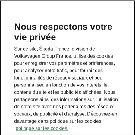
Nous respectons votre
vie privée
RETOUR AUX MODÈLES
Sur ce site, Škoda France, division de
Volkswagen Group France, utilise des cookies
Kodiaq - Manuels
pour enregistrer vos paramètres et préférences,
pour analyser notre trafic, pour fournir des
fonctionnalités de réseaux sociaux et pour
Paramètres de recherche
personnaliser, en fonction de vos intérêts, le
contenu du site et les publicités affichées. Nous
Période de production
partageons ainsi des informations sur l'utilisation
2023/6
de notre site avec nos partenaires des réseaux
sociaux, de publicité et d'analyse. Découvrez-en
davantage dans politique sur les cookies.
politique sur les cookies.
Marché