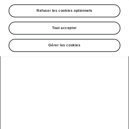
A voir également
Refuser les cookies optionnels
Offres
La reprise par Škoda
Tout accepter
Le stock par Škoda
Gérer les cookies
Occasions
E-brochures et tarifs
Action de
service moteur
diesel EA
Voir tous
Offres et
Entreprises
financement
les modèles
Retour et
recyclage des
Nos modèles
batteries
Le leasing Epiq
pour
Nouveau Epiq
par Škoda
professionnels