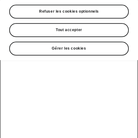
A voir également
Refuser les cookies optionnels
Offres
La reprise par Škoda
Tout accepter
Le stock par Škoda
Gérer les cookies
Occasions
E-brochures et tarifs
Action de
service moteur
diesel EA
Voir tous
Offres et
Entreprises
financement
les modèles
Retour et
recyclage des
Nos modèles
batteries
Le leasing Epiq
pour
Nouveau Epiq
par Škoda
professionnels