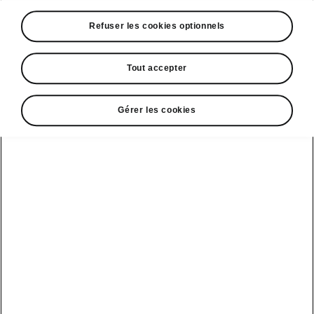
A voir également
Refuser les cookies optionnels
Offres
La reprise par Škoda
Tout accepter
Le stock par Škoda
Gérer les cookies
Occasions
E-brochures et tarifs
Action de
service moteur
diesel EA
Voir tous
Offres et
Entreprises
financement
les modèles
Retour et
recyclage des
Nos modèles
batteries
Le leasing Epiq
pour
Nouveau Epiq
par Škoda
professionnels