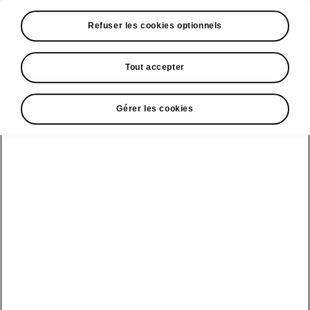
A voir également
Refuser les cookies optionnels
Offres
La reprise par Škoda
Tout accepter
Le stock par Škoda
Gérer les cookies
Occasions
E-brochures et tarifs
Action de
service moteur
diesel EA
Voir tous
Offres et
Entreprises
financement
les modèles
Retour et
recyclage des
Nos modèles
batteries
Le leasing Epiq
pour
Nouveau Epiq
par Škoda
professionnels