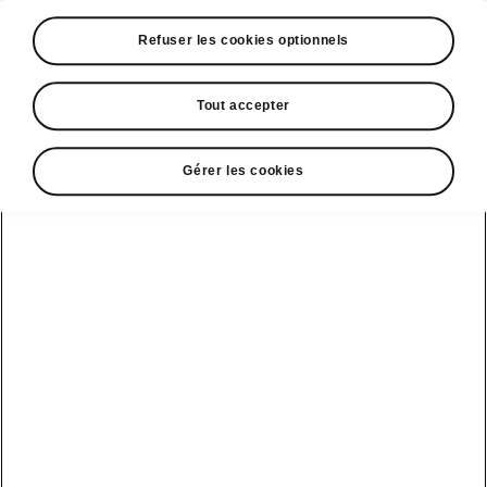
A voir également
Refuser les cookies optionnels
Offres
La reprise par Škoda
Tout accepter
Le stock par Škoda
Gérer les cookies
Occasions
E-brochures et tarifs
Action de
service moteur
diesel EA
Voir tous
Offres et
Entreprises
financement
les modèles
Retour et
recyclage des
Nos modèles
batteries
Le leasing Epiq
pour
Nouveau Epiq
par Škoda
professionnels