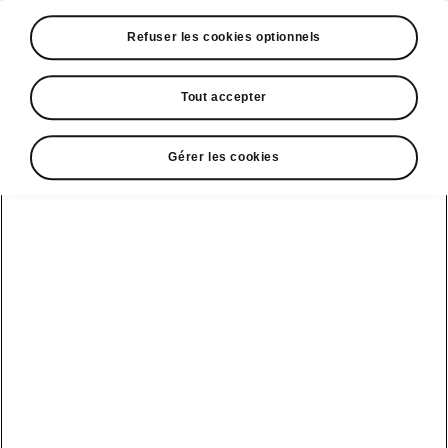
A voir également
Refuser les cookies optionnels
Offres
La reprise par Škoda
Tout accepter
Le stock par Škoda
Gérer les cookies
Occasions
E-brochures et tarifs
Action de
service moteur
diesel EA
Voir tous
Offres et
Entreprises
financement
les modèles
Retour et
recyclage des
Nos modèles
batteries
Le leasing Epiq
pour
Nouveau Epiq
par Škoda
professionnels