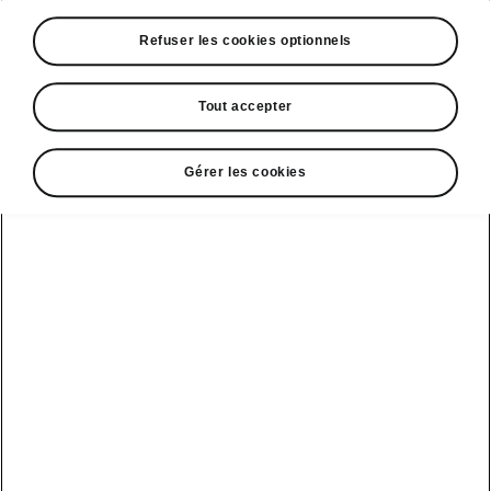
A voir également
Refuser les cookies optionnels
Offres
La reprise par Škoda
Tout accepter
Le stock par Škoda
Gérer les cookies
Occasions
E-brochures et tarifs
Action de
service moteur
diesel EA
Voir tous
Offres et
Entreprises
financement
les modèles
Retour et
recyclage des
Nos modèles
batteries
Le leasing Epiq
pour
Nouveau Epiq
par Škoda
professionnels