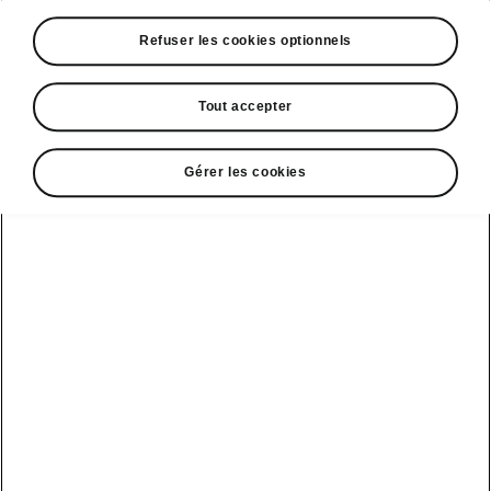
A voir également
Refuser les cookies optionnels
Offres
La reprise par Škoda
Tout accepter
Le stock par Škoda
Gérer les cookies
Occasions
E-brochures et tarifs
Action de
service moteur
diesel EA
Voir tous
Offres et
Entreprises
financement
les modèles
Retour et
recyclage des
Nos modèles
batteries
Le leasing Epiq
pour
Nouveau Epiq
par Škoda
professionnels