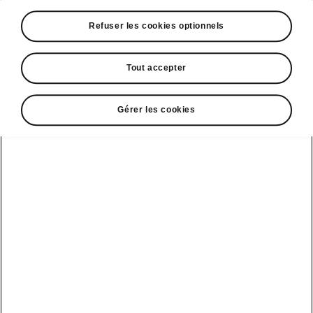
A voir également
Refuser les cookies optionnels
Offres
La reprise par Škoda
Tout accepter
Le stock par Škoda
Gérer les cookies
Occasions
E-brochures et tarifs
Action de
service moteur
diesel EA
Voir tous
Offres et
Entreprises
financement
les modèles
Retour et
recyclage des
Nos modèles
batteries
Le leasing Epiq
pour
Nouveau Epiq
par Škoda
professionnels