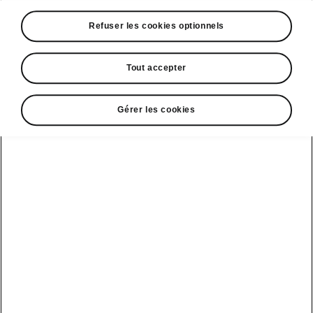
A voir également
Refuser les cookies optionnels
Offres
La reprise par Škoda
Tout accepter
Le stock par Škoda
Gérer les cookies
Occasions
E-brochures et tarifs
Action de
service moteur
diesel EA
Voir tous
Offres et
Entreprises
financement
les modèles
Retour et
recyclage des
Nos modèles
batteries
Le leasing Epiq
pour
Nouveau Epiq
par Škoda
professionnels