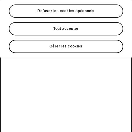
A voir également
Refuser les cookies optionnels
Offres
La reprise par Škoda
Tout accepter
Le stock par Škoda
Gérer les cookies
Occasions
E-brochures et tarifs
Action de
service moteur
diesel EA
Voir tous
Offres et
Entreprises
financement
les modèles
Retour et
recyclage des
Nos modèles
batteries
Le leasing Epiq
pour
Nouveau Epiq
par Škoda
professionnels